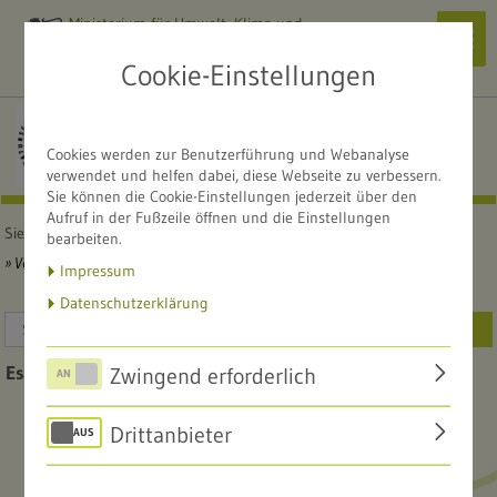
Ministerium für Umwelt, Klima und
Navi
Energiewirtschaft
zeig
Cookie-Einstellungen
Alle Naturschutzzentren
NATURSCHUTZZENTRUM
Cookies werden zur Benutzerführung und Webanalyse
Obere Donau
verwendet und helfen dabei, diese Webseite zu verbessern.
Sie können die Cookie-Einstellungen jederzeit über den
Aufruf in der Fußzeile öffnen und die Einstellungen
Sie sind hier:
Startseite
Unsere Angebote
bearbeiten.
Veranstaltungskalender
Impressum
Datenschutzerklärung
SUCHEN
Es ist ein Fehler aufgetreten!
Zwingend erforderlich
Drittanbieter