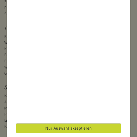
Stellenangebote
Projekte
Spenden
Freizeit und Natur
Bootfahren
Wandern
Klettern
Radfahren
Reiten
Wintersport
Geocaching
Service
Kontakt und Öffnungszeiten
Anreise
Mediathek
Publikationen
Links
FAQ
Nur Auswahl akzeptieren