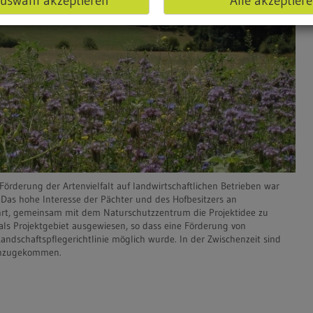
uswahl akzeptieren
Alle akzeptier
l
l
e
:
©
H
a
u
s
d
e
Förderung der Artenvielfalt auf landwirtschaftlichen Betrieben war
r
Das hohe Interesse der Pächter und des Hofbesitzers an
N
rt, gemeinsam mit dem Naturschutzzentrum die Projektidee zu
a
als Projektgebiet ausgewiesen, so dass eine Förderung von
dschaftspflegerichtlinie möglich wurde. In der Zwischenzeit sind
t
hinzugekommen.
u
r
B
e