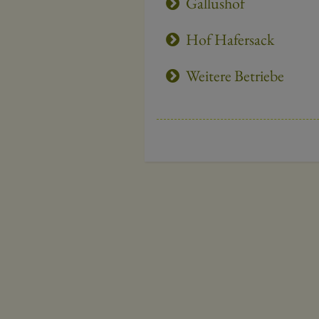
Gallushof
Hof Hafersack
Weitere Betriebe