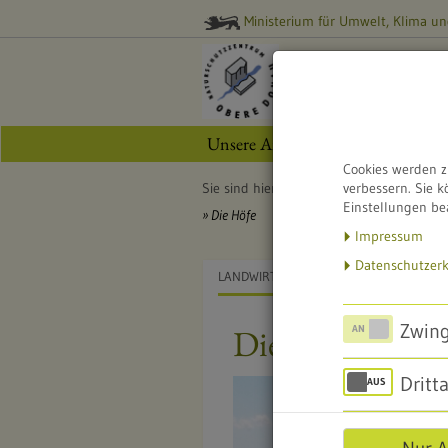
Ministerium für Umwelt, Klima un
NATURSCHUTZ
Obere Donau
Unsere Angebote
Naturschutz
Cookies werden z
Sie sind hier:
Startseite
verbessern. Sie k
Naturschut
Einstellungen be
Die Höfe
Impressum
Datenschutzer
LANDWIRTSCHAFT FÜR ARTENVIEFALT
Zwing
Die Höfe
Dritt