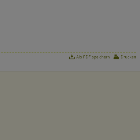
u
r
o
n
Als PDF speichern
Drucken