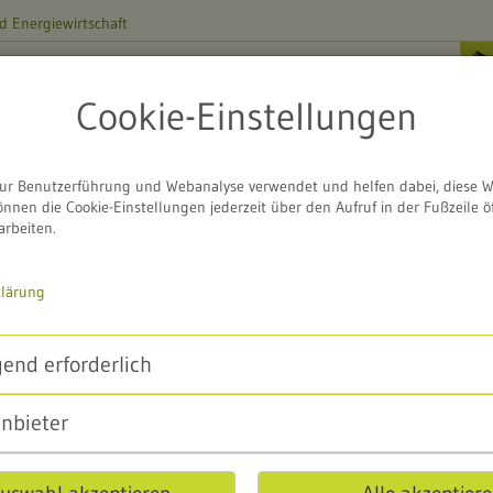
d Energiewirtschaft
ZENTRUM
Cookie-Einstellungen
zentrum
Naturraum
Service
Freizeit und Natur
ur Benutzerführung und Webanalyse verwendet und helfen dabei, diese W
önnen die Cookie-Einstellungen jederzeit über den Aufruf in der Fußzeile ö
zzentrum
Projekte
Artenvielfalt in der Landwirtschaft
arbeiten.
klärung
end erforderlich
anbieter
Q
©
u
e