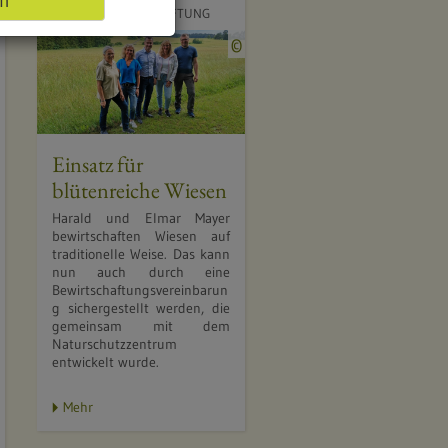
en
ÖKOLOGISCHEN
WIESENBEWIRTSCHAFTUNG
Q
©
u
e
l
l
e
Einsatz für
:
blütenreiche Wiesen
©
Harald und Elmar Mayer
H
bewirtschaften Wiesen auf
a
traditionelle Weise. Das kann
nun auch durch eine
u
Bewirtschaftungsvereinbarun
s
g sichergestellt werden, die
d
gemeinsam mit dem
Naturschutzzentrum
e
entwickelt wurde.
r
N
Mehr
a