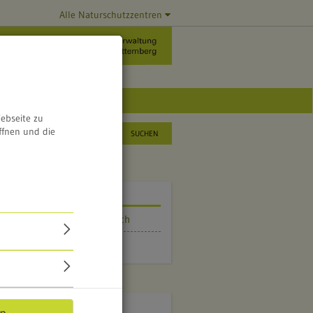
Alle Naturschutzzentren
ebseite zu
ffnen und die
SUCHEN
DIE HÖFE
Gut Gründelbuch
Hof Hafersack
VEREINBARUNG ZUR