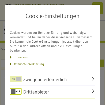
Ministerium für Umwelt, Klima und
Navi
Energiewirtschaft
zeig
Cookie-Einstellungen
Alle Naturschutzzentren
NATURSCHUTZZENTRUM
Cookies werden zur Benutzerführung und Webanalyse
Obere Donau
verwendet und helfen dabei, diese Webseite zu verbessern.
Sie können die Cookie-Einstellungen jederzeit über den
Aufruf in der Fußzeile öffnen und die Einstellungen
Sie sind hier:
Startseite
Naturraum
Die Vielfalt der Natur
bearbeiten.
Impressum
SUCHEN
Datenschutzerklärung
EIN BESONDERER LEBENSRAUM
Zwingend erforderlich
Trocken-warmer Waldrand
Drittanbieter
Q
©
u